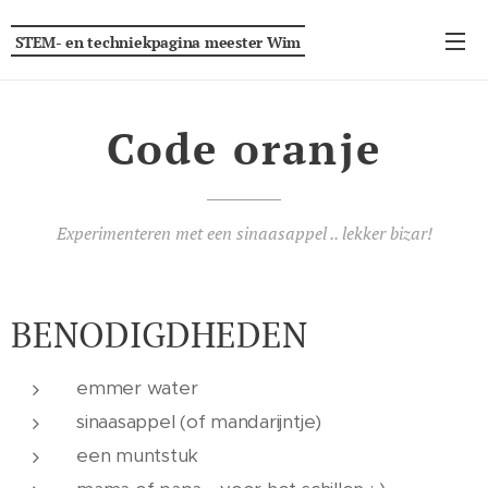
STEM- en techniekpagina
meester
Wim
Code oranje
Experimenteren met een sinaasappel .. lekker bizar!
BENODIGDHEDEN
emmer water
sinaasappel (of mandarijntje)
een muntstuk