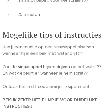
mama of papa .. voor het schillen :-)
20 minuten
Mogelijke tips of instructies
Kan jij een muntje op een sinaasappel plaatsen
wanneer hij in een bak met water drijft??
Zou de
sinaasappel
blijven
drijven
op het water??
En wat gebeurt er wanneer je hem schilt??
Ontdek het in dit 'code oranje' - experiment..
BEKIJK ZEKER HET FILMPJE VOOR DUIDELIJKE
INSTRUCTIES!!