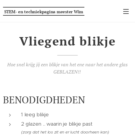
STEM- en techniekpagina
meester
Wim
Vliegend blikje
Hoe snel krijg jij een blikje van het ene naar het andere glas
GEBLAZEN!!
BENODIGDHEDEN
1 leeg blikje
2 glazen .. waarin je blikje past
(zorg dat het los zit en er lucht doorheen kan)